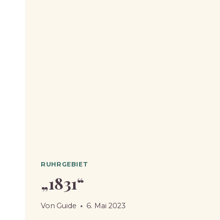
RUHRGEBIET
„1831“
Von
Guide
6. Mai 2023