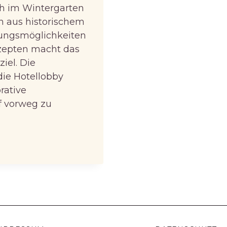
ch im Wintergarten
n aus historischem
tungsmöglichkeiten
zepten macht das
iel. Die
die Hotellobby
rative
f vorweg zu