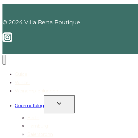
© 2024 Villa Berta Boutique
Guide
Winzer
Weinempfehlungen
UNTERMENÜ
Gourmetblog
UMSCHALTEN
Berlin
Hamburg
Baiersbronn