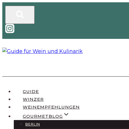
Zum
Inhalt
springen
GUIDE
WINZER
WEINEMPFEHLUNGEN
GOURMETBLOG
BERLIN