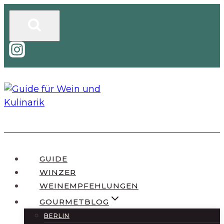
Zum
Inhalt
springen
GUIDE
WINZER
WEINEMPFEHLUNGEN
GOURMETBLOG
BERLIN